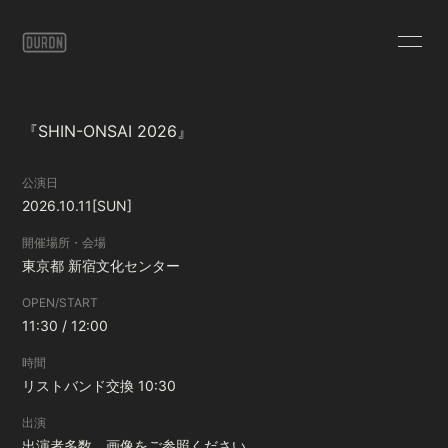
HOME
INFORMATION
『SHIN-ONSAI 2026』
SCHEDULE
PROFILE
公演日
VIDEO
DISCOGRAPHY
2026.10.11
[SUN]
STORE
CONTACT
開催場所・会場
東京都
新宿文化センター
BLOG
PHOTO
OPEN/START
11:30 / 12:00
時間
リストバンド交換 10:30
会員登録
ログイン
出演
出演者多数、画像をご参照ください。