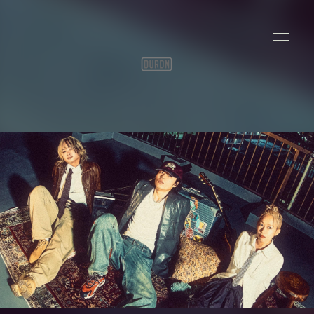
HOME
INFORMATION
SCHEDULE
PROFILE
VIDEO
DISCOGRAPHY
STORE
CONTACT
BLOG
PHOTO
会員登録
ログイン