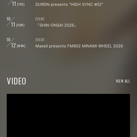
11
[TUE]
DURDN presents "HIGH SYNC #02"
10
EVENT
11
[SUN]
『SHIN-ONSAI 2026』
10
EVENT
12
[MON]
Maxell presents FM802 MINAMI WHEEL 2026
VIDEO
VIEW ALL