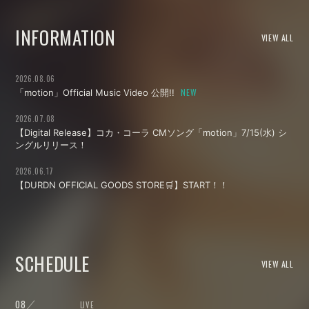
INFORMATION
VIEW ALL
2026.08.06
「motion」Official Music Video 公開!!
2026.07.08
【Digital Release】コカ・コーラ CMソング「motion」7/15(水) シ
ングルリリース！
2026.06.17
【DURDN OFFICIAL GOODS STORE🛒】START！！
SCHEDULE
VIEW ALL
08
LIVE