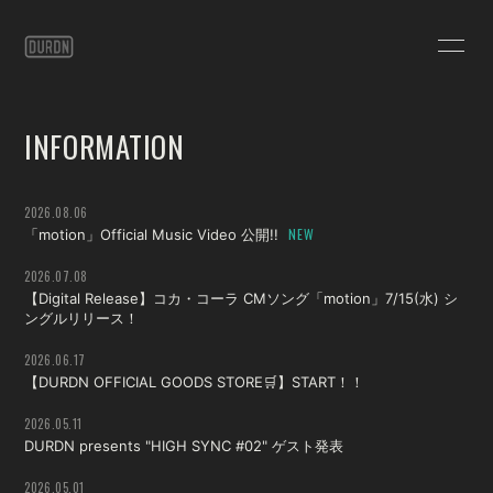
HOME
INFORMATION
INFORMATION
SCHEDULE
PROFILE
VIDEO
DISCOGRAPHY
2026.08.06
「motion」Official Music Video 公開!!
STORE
CONTACT
2026.07.08
【Digital Release】コカ・コーラ CMソング「motion」7/15(水) シ
BLOG
PHOTO
ングルリリース！
2026.06.17
【DURDN OFFICIAL GOODS STORE🛒】START！！
2026.05.11
DURDN presents "HIGH SYNC #02" ゲスト発表
会員登録
ログイン
2026.05.01