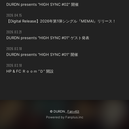
DURDN presents "HIGH SYNC #02" 開催
2026.04.15
【Digital Release】2026年第1弾シングル『MEMAI』リリース！
2026.03.21
DURDN presents "HIGH SYNC #01" ゲスト発表
2026.03.18
DURDN presents "HIGH SYNC #01" 開催
2026.03.18
HP & FC Ｒｏｏｍ “Ｄ” 開設
© DURDN ,
Fan+Kit
Powered by Fanplus.inc